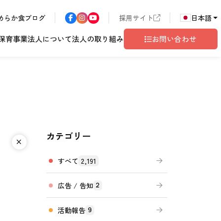
めらか食ブログ
採用サイト
日本語
保育事業
法人について
法人の取り組み
お問い合わせ
カテゴリー
ア
長野エリア
東京都世田谷
サン・サンこども園
歴書
ハラスメント
こども園
テム
ド
ロゴマークの由来
地域共生
グレイスフル塩尻
相談窓口
すべて
2,191
広告 / 告知
2
活動報告
9