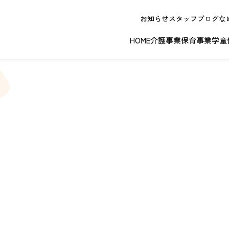
お知らせ
スタッフブログ
な
HOME
介護事業
保育事業
学童
春日井エリア
江南エリア
岐阜エリ
ボランティアに関する
退職者実務経
ジョイフルドーム前こども園
ノーリフティングポリシー
理事長挨拶
ジョイフル多治見
介護記録シス
理念 / クレ
お問い合わせ
発行申請
スから探す
な提供サービス / 事業所
複数条件検索