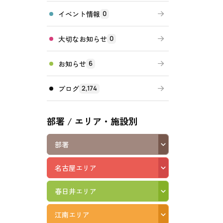
イベント情報
0
高齢者向けの部屋を借りたい
理方針
処遇改善加算について
福祉リンク集
大切なお知らせ
0
施設等に通って介護、リハビリを受けたい
福祉器具（車いす・ベッド等）を利用したい
お知らせ
6
ブログ
2,174
部署 / エリア・施設別
部署
名古屋エリア
春日井エリア
江南エリア