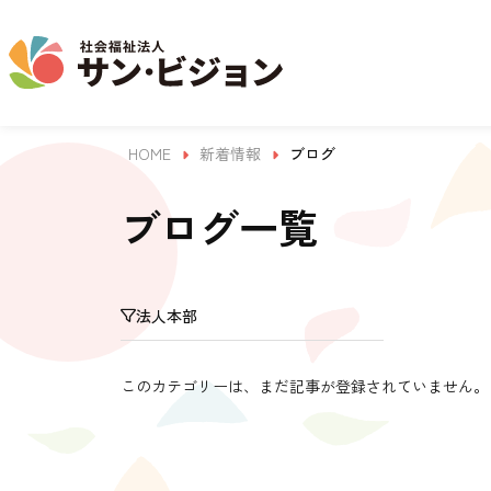
HOME
新着情報
ブログ
介護事業
保育事業
学童保育事業
法人について
法人の取り組み
お問い合わせ
地域から探す
ブログ一覧
名古屋エリア
法人本部
サン・サンスクール
ジョイフル守山保育園
法人概要 / 組織図
お問い合わせ一覧
活動報告
東山公園
このカテゴリーは、まだ記事が登録されていません。
目的 / 事業者 / 提供サービ
目的
主