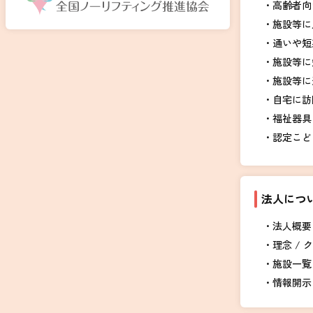
高齢者向
施設等に
通いや短
施設等に
施設等に
自宅に訪
福祉器具
認定こど
法人につ
法人概要 
理念 / 
施設一覧
情報開示