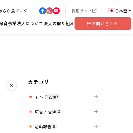
めらか食ブログ
採用サイト
日本語
保育事業
法人について
法人の取り組み
お問い合わせ
カテゴリー
ア
長野エリア
東京都世田谷
サン・サンこども園
歴書
ハラスメント
こども園
テム
ド
ロゴマークの由来
地域共生
グレイスフル塩尻
相談窓口
すべて
2,187
広告 / 告知
2
活動報告
9