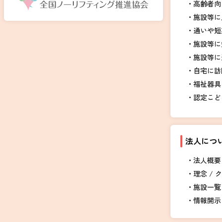
高齢者向
施設等に
通いや短
施設等に
施設等に
自宅に訪
福祉器具
認定こど
法人につ
法人概要 
理念 / 
施設一覧
情報開示