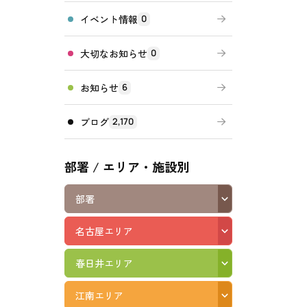
イベント情報
0
高齢者向けの部屋を借りたい
理方針
処遇改善加算について
福祉リンク集
大切なお知らせ
0
施設等に通って介護、リハビリを受けたい
福祉器具（車いす・ベッド等）を利用したい
お知らせ
6
ブログ
2,170
部署 / エリア・施設別
部署
名古屋エリア
春日井エリア
江南エリア