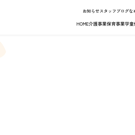
お知らせ
スタッフブログ
な
HOME
介護事業
保育事業
学童
春日井エリア
江南エリア
岐阜エリ
ボランティアに関する
退職者実務経
ジョイフルドーム前こども園
ノーリフティングポリシー
理事長挨拶
ジョイフル多治見
介護記録シス
理念 / クレ
お問い合わせ
発行申請
スから探す
な提供サービス / 事業所
複数条件検索