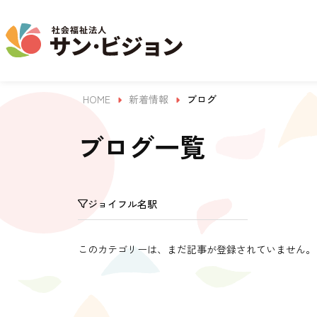
HOME
新着情報
ブログ
介護事業
保育事業
学童保育事業
法人について
法人の取り組み
お問い合わせ
地域から探す
ブログ一覧
名古屋エリア
ジョイフル名駅
サン・サンスクール
ジョイフル守山保育園
法人概要 / 組織図
お問い合わせ一覧
活動報告
東山公園
このカテゴリーは、まだ記事が登録されていません。
目的 / 事業者 / 提供サービ
目的
主