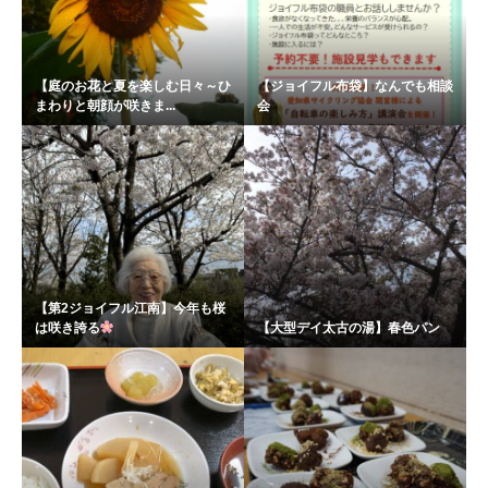
【庭のお花と夏を楽しむ日々～ひ
【ジョイフル布袋】なんでも相談
まわりと朝顔が咲きま...
会
【第2ジョイフル江南】今年も桜
は咲き誇る
【大型デイ太古の湯】春色パン