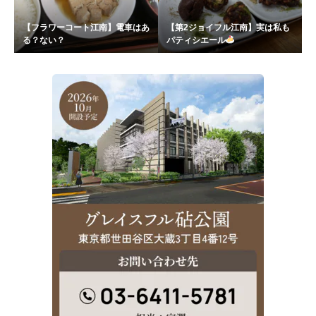
【フラワーコート江南】電車はあ
【第2ジョイフル江南】実は私も
る？ない？
パティシエール