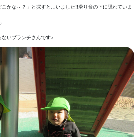
こかな～？」と探すと…いました!!滑り台の下に隠れていま
♡
らないブランチさんです♪