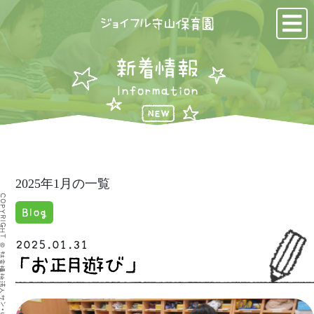
ジョイフル守山保育園
新着情報
Information
2025年1月の一覧
YRIGHT © 社会福祉法人サン・ビジョン ジョイフル守山保育園
Blog
2025.01.31
「お正月遊び」