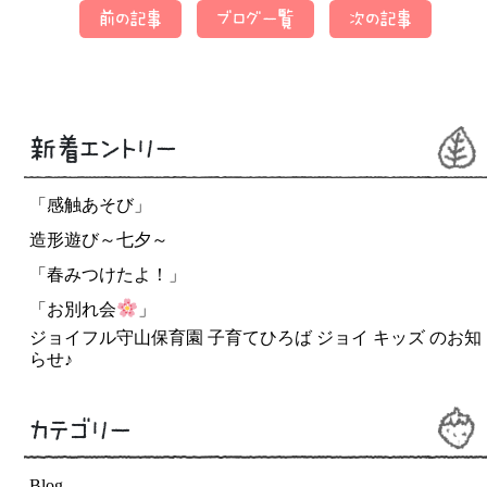
前の記事
ブログ一覧
次の記事
新着エントリー
「感触あそび」
造形遊び～七夕～
「春みつけたよ！」
「お別れ会
」
ジョイフル守山保育園 子育てひろば ジョイ キッズ のお知
らせ♪
カテゴリー
Blog