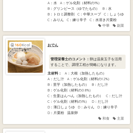
A：水
A：ゲル化剤（材料の1%）
B：グリンピース（ゆでたもの）
B：水
B：トロミ調整剤
C：中華スープ
C：しょうゆ
C：みりん
C：練り辛子
C：水溶き片栗粉
中華
副菜
160
Kcal
おでん
管理栄養士のコメント：
卵は温泉玉子を活用
することで、調理工程が簡略になります。
主材料：
A：大根（加熱したもの）
A：だし汁
A：ゲル化剤（材料の1.2%）
B：里芋（加熱したもの）
B：だし汁
B：ゲル化剤（材料の0.8%）
C：生姜はんぺん（加熱したもの）
C：だし汁
C：ゲル化剤（材料の1%）
D：だし汁
D：薄口しょうゆ
D：みりん
D：練り辛子
D：片栗粉
温泉卵
和食
主菜