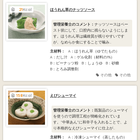
21
Kcal
ほうれん草のナッツソース
管理栄養士のコメント：
ナッツソースはペー
スト状にして、口腔内に残らないようにしま
す。ほうれん草は繊維質が残りやすいです
が、なめらか食にすることで噛み...
主材料：
A：ほうれん草（ゆでたもの）
A：だし汁
A：ゲル化剤（材料の1%）
B：ピーナッツ粉
B：しょうゆ
B：砂糖
B：とろみ調整剤
その他
その他
158
Kcal
えびシューマイ
管理栄養士のコメント：
既製品のシューマイ
を使うので調理工程が簡略化されていま
す。“中華あん”に和辛子を入れることで、よ
り本格的なえびシューマイに仕上が...
主材料：
A：冷凍シューマイ（蒸したもの）