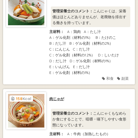
管理栄養士のコメント：
こんにゃくは、栄養
価はほとんどありませんが、老廃物を排出す
る働きを持っています。
主材料：
A：鶏肉
A：たし汁
A：ゲル化剤（材料の1%）
B：たけのこ
B：だし汁
B：ゲル化剤（材料の2%）
C：にんじん
C：だし汁
C：ゲル化剤（材料の1.2%）
D：しいたけ
D：だし汁
D：ゲル化剤（材料の1%）
E：いんげん
E：だし汁
E：ゲル化剤（材料の1%）
和食
副菜
158
Kcal
肉じゃが
管理栄養士のコメント：
こんにゃくもなめら
か食にすることで、咀嚼・嚥下しやすい食形
態になっています。
主材料：
A：牛肉（加熱したもの）