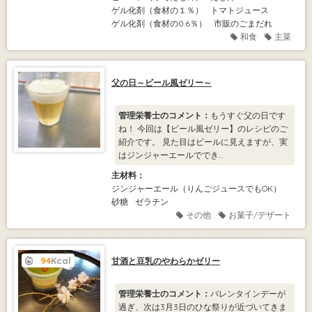
ゲル化剤（食材の１％）
トマトジュース
ゲル化剤（食材の0.6％）
市販のごまだれ
和食
主菜
父の日～ビール風ゼリー～
管理栄養士のコメント：
もうすぐ父の日です
ね！ 今回は【ビール風ゼリー】のレシピのご
紹介です。 見た目はビールに見えますが、実
はジンジャーエールででき...
主材料：
ジンジャーエール（りんごジュースでもOK）
砂糖
ゼラチン
その他
お菓子/デザート
94
Kcal
甘酒と豆乳のやわらかゼリー
管理栄養士のコメント：
バレンタインデーが
過ぎ、次は3月3日のひな祭りが近づいてきま