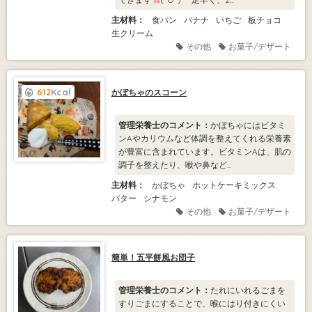
主材料：
食パン
バナナ
いちご
板チョコ
生クリーム
その他
お菓子/デザート
612
Kcal
かぼちゃのスコーン
管理栄養士のコメント：
かぼちゃにはビタミ
ンAやカリウムなど体調を整えてくれる栄養素
が豊富に含まれています。ビタミンAは、肌の
調子を整えたり、喉や鼻など...
主材料：
かぼちゃ
ホットケーキミックス
バター
シナモン
その他
お菓子/デザート
簡単！五平餅風お団子
管理栄養士のコメント：
たれにいれるごまを
すりごまにすることで、喉にはり付きにくい