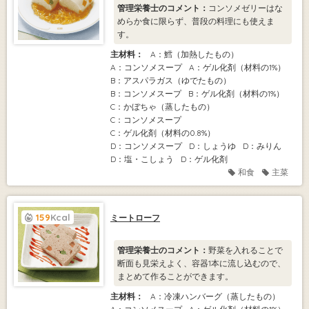
管理栄養士のコメント：
コンソメゼリーはな
めらか食に限らず、普段の料理にも使えま
す。
主材料：
A：鱈（加熱したもの）
A：コンソメスープ
A：ゲル化剤（材料の1%）
B：アスパラガス（ゆでたもの）
B：コンソメスープ
B：ゲル化剤（材料の1%）
C：かぼちゃ（蒸したもの）
C：コンソメスープ
C：ゲル化剤（材料の0.8%）
D：コンソメスープ
D：しょうゆ
D：みりん
D：塩・こしょう
D：ゲル化剤
和食
主菜
159
Kcal
ミートローフ
管理栄養士のコメント：
野菜を入れることで
断面も見栄えよく、容器1本に流し込むので、
まとめて作ることができます。
主材料：
A：冷凍ハンバーグ（蒸したもの）