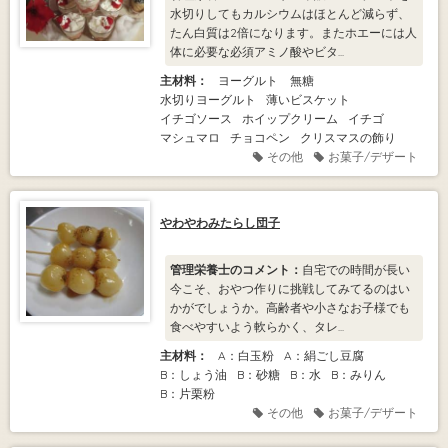
水切りしてもカルシウムはほとんど減らず、
たん白質は2倍になります。またホエーには人
体に必要な必須アミノ酸やビタ...
主材料：
ヨーグルト 無糖
水切りヨーグルト
薄いビスケット
イチゴソース
ホイップクリーム
イチゴ
マシュマロ
チョコペン
クリスマスの飾り
その他
お菓子/デザート
やわやわみたらし団子
管理栄養士のコメント：
自宅での時間が長い
今こそ、おやつ作りに挑戦してみてるのはい
かがでしょうか。高齢者や小さなお子様でも
食べやすいよう軟らかく、タレ...
主材料：
A：白玉粉
A：絹ごし豆腐
B：しょう油
B：砂糖
B：水
B：みりん
B：片栗粉
その他
お菓子/デザート