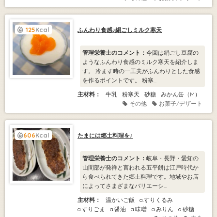
125
Kcal
ふんわり食感♪絹ごしミルク寒天
管理栄養士のコメント：
今回は絹ごし豆腐の
ようなふんわり食感のミルク寒天を紹介しま
す。 冷ます時の一工夫がふんわりとした食感
を作るポイントです。 粉寒...
主材料：
牛乳
粉寒天
砂糖
みかん缶（M）
その他
お菓子/デザート
606
Kcal
たまには郷土料理を♪
管理栄養士のコメント：
岐阜・長野・愛知の
山間部が発祥と言われる五平餅は江戸時代か
ら食べられてきた郷土料理です。地域やお店
によってさまざまなバリエーシ...
主材料：
温かいご飯
a.すりくるみ
a.すりごま
a.醤油
a.味噌
a.みりん
a.砂糖