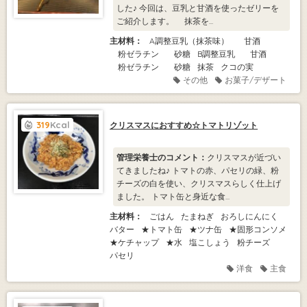
した♪ 今回は、豆乳と甘酒を使ったゼリーを
ご紹介します。 抹茶を...
主材料：
A調整豆乳（抹茶味）
甘酒
粉ゼラチン
砂糖
B調整豆乳
甘酒
粉ゼラチン
砂糖
抹茶
クコの実
その他
お菓子/デザート
319
Kcal
クリスマスにおすすめ☆トマトリゾット
管理栄養士のコメント：
クリスマスが近づい
てきましたね♪ トマトの赤、パセリの緑、粉
チーズの白を使い、クリスマスらしく仕上げ
ました。 トマト缶と身近な食...
主材料：
ごはん
たまねぎ
おろしにんにく
バター
★トマト缶
★ツナ缶
★固形コンソメ
★ケチャップ
★水
塩こしょう
粉チーズ
パセリ
洋食
主食