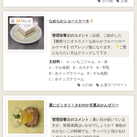
その他
主食
247
Kcal
なめらかショートケーキ
管理栄養士のコメント：
以前、ご紹介した
【雛祭りにオススメ！なめらかフルーツロー
ルケーキ】のアレンジ版になります。
ご覧
になりたい方はクリックして下さ...
主材料：
A：いちごジャム
A：水
A：ゲル化剤
B：カステラ
B：牛乳
B：ホイップクリーム
B：ゲル化剤
C：ホイップクリーム
その他
お菓子/デザート
夏にピッタリ！さわやか甘夏みかんゼリー
管理栄養士のコメント：
暑い日が続いていま
すが、皆様体調はいかがでしょうか？ 食欲が
わかないこの時期でも、サッパリと頂けるひ
んやりスイーツのご紹介です...