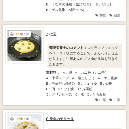
B：うなぎの蒲焼（缶詰など）
B：だし汁
B：ゲル化剤（材料の1%）
和食
副菜
177
Kcal
かに玉
管理栄養士のコメント：
スクランブルエッグ
をペースト状にすることで、ふんわりと仕上
がります。中華あんのゴマ油が風味を引き立
たせます。
主材料：
A：卵
A：カニ身（カニ缶）
A：中華スープ
A：塩こしょう
A：ゲル化剤
B：中華だし(顆粒)
B：しょうゆ
B：砂糖
B：酒
B：ごま油
B：片栗粉
C：グリンピース
C：水
C：とろみ剤
中華
主菜
99
Kcal
白身魚のテリーヌ