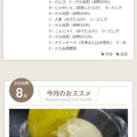
A：だし汁
A：ゲル化剤（材料の1%）
B：じゃがいも（加熱したもの）
B：だし汁
B：ゲル化剤（材料の8%）
C：人参（ゆでたもの）
C：だし汁
C：ゲル化剤（材料の2%）
D：こんにゃく（ゆでたもの）
D：だし汁
D：ゲル化剤（材料の1.2%）
E：グリンピース（冷凍または水煮缶）
E：水
E：とろみ調整剤
和食
副菜
2026年
8
月