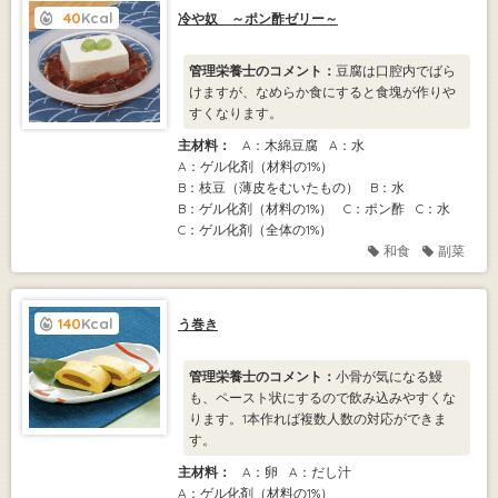
40
Kcal
冷や奴 ～ポン酢ゼリー～
管理栄養士のコメント：
豆腐は口腔内でばら
けますが、なめらか食にすると食塊が作りや
すくなります。
主材料：
A：木綿豆腐
A：水
A：ゲル化剤（材料の1%）
B：枝豆（薄皮をむいたもの）
B：水
B：ゲル化剤（材料の1%）
C：ポン酢
C：水
C：ゲル化剤（全体の1%）
和食
副菜
140
Kcal
う巻き
管理栄養士のコメント：
小骨が気になる鰻
も、ペースト状にするので飲み込みやすくな
ります。1本作れば複数人数の対応ができま
す。
主材料：
A：卵
A：だし汁
A：ゲル化剤（材料の1%）