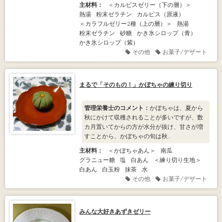
主材料：
＜カルピスゼリー（下の層）＞
熱湯
粉末ゼラチン
カルピス（原液）
＜カラフルゼリー2種（上の層）＞
熱湯
粉末ゼラチン
砂糖
かき氷シロップ（青）
かき氷シロップ（紫）
その他
お菓子/デザート
まるで「そのもの！」かぼちゃの練り切り
管理栄養士のコメント：
かぼちゃは、夏から
秋にかけて収穫されることが多いですが、数
カ月置いてからの方が水分が抜け、甘さが増
すことから、かぼちゃの旬は秋...
主材料：
＜かぼちゃあん＞
南瓜
グラニュー糖
塩
白あん
＜練り切り生地＞
白あん
白玉粉
抹茶
水
その他
お菓子/デザート
みんな大好きあずきゼリー