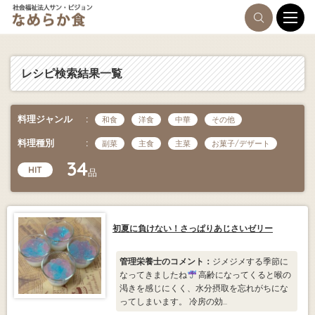
レシピ検索結果一覧
料理ジャンル
和食
洋食
中華
その他
料理種別
副菜
主食
主菜
お菓子/デザート
34
HIT
品
初夏に負けない！さっぱりあじさいゼリー
管理栄養士のコメント：
ジメジメする季節に
なってきましたね
高齢になってくると喉の
渇きを感じにくく、水分摂取を忘れがちにな
ってしまいます。 冷房の効...