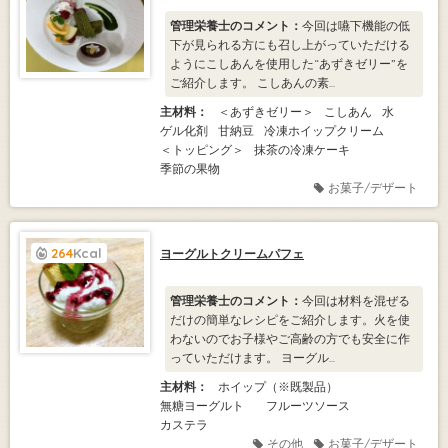
管理栄養士のコメント：
今回は嚥下機能の低
下が見られる方にも召し上がっていただける
ようにこしあんを使用した“あずきゼリー”を
ご紹介します。 こしあんの素...
主材料：
＜あずきゼリー＞
こしあん
水
ゲル化剤
甘納豆
冷凍ホイップクリーム
＜トッピング＞
抹茶の冷凍ケーキ
季節の果物
お菓子/デザート
264
Kcal
ヨーグルトクリームパフェ
管理栄養士のコメント：
今回は材料を混ぜる
だけの簡単なレシピをご紹介します。火を使
わないのでお子様やご高齢の方でも安全に作
っていただけます。 ヨーグル...
主材料：
ホイップ（※既製品）
無糖ヨーグルト
フルーツソース
カステラ
その他
お菓子/デザート