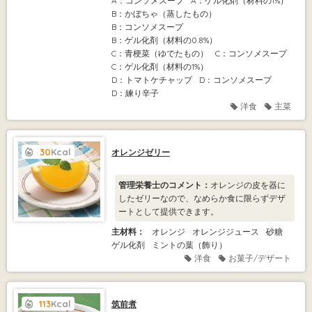
A：コンソメスープ
A：ゲル化剤（材料の1%）
B：かぼちゃ（蒸したもの）
B：コンソメスープ
B：ゲル化剤（材料の0.8%）
C：青梗菜（ゆでたもの）
C：コンソメスープ
C：ゲル化剤（材料の1%）
D：トマトケチャップ
D：コンソメスープ
D：練り辛子
洋食
主菜
30
Kcal
オレンジゼリー
管理栄養士のコメント：
オレンジの皮を器に
したゼリーなので、なめらか食に限らずデザ
ートとして提供できます。
主材料：
オレンジ
オレンジジュース
砂糖
ゲル化剤
ミントの葉（飾り）
洋食
お菓子/デザート
113
Kcal
筑前煮