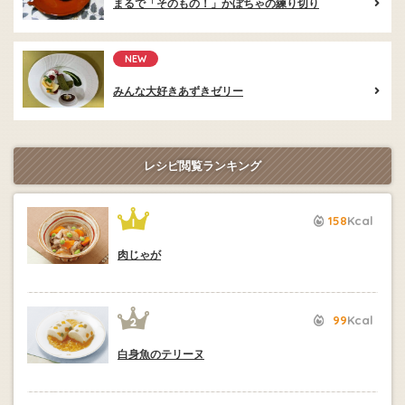
まるで「そのもの！」かぼちゃの練り切り
NEW
みんな大好きあずきゼリー
レシピ閲覧ランキング
158
Kcal
肉じゃが
99
Kcal
白身魚のテリーヌ