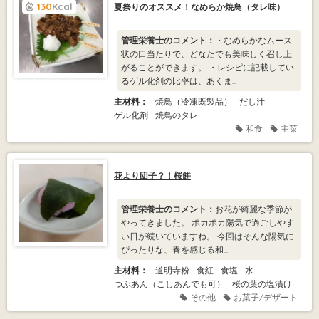
130
Kcal
夏祭りのオススメ！なめらか焼鳥（タレ味）
管理栄養士のコメント：
・なめらかなムース
状の口当たりで、どなたでも美味しく召し上
がることができます。 ・レシピに記載してい
るゲル化剤の比率は、あくま...
主材料：
焼鳥（冷凍既製品）
だし汁
ゲル化剤
焼鳥のタレ
和食
主菜
花より団子？！桜餅
管理栄養士のコメント：
お花が綺麗な季節が
やってきました。 ポカポカ陽気で過ごしやす
い日が続いていますね。 今回はそんな陽気に
ぴったりな、春を感じる和...
主材料：
道明寺粉
食紅
食塩
水
つぶあん（こしあんでも可）
桜の葉の塩漬け
その他
お菓子/デザート