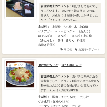
管理栄養士のコメント：
明けましておめでと
うございます。 2024年も始まりましたね。
皆さん、お正月にはお餅を召し上がりました
か？ 「うちのおじいちゃん...
主材料：
上新粉
もち粉
水
上白糖
イナアガー
～トッピング～
（あんこ）
ゆであずき
（きな粉）
きな粉：上白糖
（みたらし）
醤油
みりん
料理酒
水溶き片栗粉
その他
お菓子/デザート
211
Kcal
夏に負けないぞ
冷たい豚しゃぶ
管理栄養士のコメント：
夏バテに効果がある
栄養素として、ビタミンB群やミネラル豊富な
動物性たんぱく質の食材が良いと言われてい
ます。 たんぱく質は筋肉や臓...
主材料：
豚肉（ゆでたもの）
だし汁
ゲル化剤（食材の0.6％）
ピーマン（ゆでたもの）
だし汁