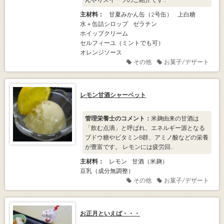
主材料：
甘夏みかん缶（2号缶）
上白糖
水＋缶詰シロップ
ゼラチン
ホイップクリーム
セルフィーユ（ミントでも可）
オレンジソース
その他
お菓子/デザート
レモン甘酒シャーベット
管理栄養士のコメント：
米麹由来の甘酒は
「飲む点滴」と呼ばれ、エネルギー源となる
ブドウ糖やビタミンB群、アミノ酸などの栄養
が豊富です。 レモンには疲労回...
主材料：
レモン
甘酒（米麹）
豆乳（成分無調整）
その他
お菓子/デザート
お正月といえば・・・