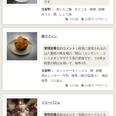
です。
主材料：
炊いたご飯
すりごま
味噌
砂糖
みりん
酒
しょう油
その他
お菓子/デザート
桜マフィン
管理栄養士のコメント：
桜茶に使用されるの
は八重桜の晩生種の「関山（カンザン）」と
いうオオシマザクラ系の里桜です。 5分咲き
程度の関山を用いて、毎年4月...
主材料：
ホットケーキミックス
卵
砂糖
溶かしバター
牛乳
桜茶（桜の塩漬け）
食紅
抹茶
つぶあん
その他
お菓子/デザート
ツリーパフェ
管理栄養士のコメント：
市販のヨーグルトを