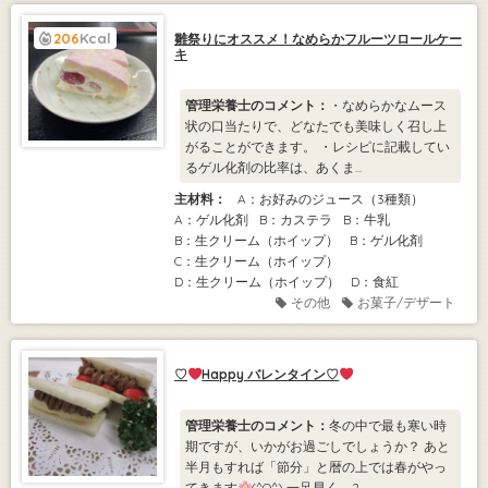
206
Kcal
雛祭りにオススメ！なめらかフルーツロールケー
キ
管理栄養士のコメント：
・なめらかなムース
状の口当たりで、どなたでも美味しく召し上
がることができます。 ・レシピに記載してい
るゲル化剤の比率は、あくま...
主材料：
A：お好みのジュース（3種類）
A：ゲル化剤
B：カステラ
B：牛乳
B：生クリーム（ホイップ）
B：ゲル化剤
C：生クリーム（ホイップ）
D：生クリーム（ホイップ）
D：食紅
その他
お菓子/デザート
♡
Happy バレンタイン♡
管理栄養士のコメント：
冬の中で最も寒い時
期ですが、いかがお過ごしでしょうか？ あと
半月もすれば「節分」と暦の上では春がやっ
てきます
(^O^) 一足早く、2...