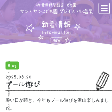
幼保連携型認定こども園
サン・サンこども園 グレイスフル塩尻
新着情報
Information
COPYRIGHT © 社会福祉法人サン・ビジョン サン・サンこども園 グレイスフル塩尻
Blog
2025.08.20
プール遊び
暑い日が続き、今年もプール遊びを沢山楽しみまし
た。